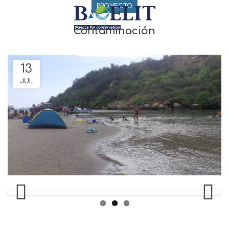
PROYECTO
Contaminación
13
JUL
Previous
Next