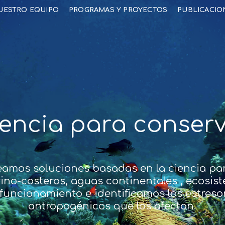
UESTRO EQUIPO
PROGRAMAS Y PROYECTOS
PUBLICACIO
encia para conser
eamos soluciones basadas en la ciencia par
no-costeros, aguas continentales , ecosist
uncionamiento e identificamos los estresor
antropogénicos que los afectan.